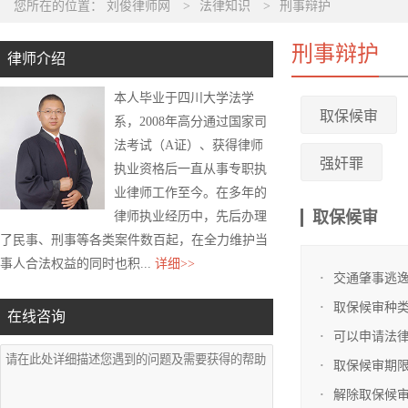
您所在的位置：
刘俊律师网
>
法律知识
>
刑事辩护
刑事辩护
律师介绍
本人毕业于四川大学法学
取保候审
系，2008年高分通过国家司
法考试（A证）、获得律师
强奸罪
执业资格后一直从事专职执
业律师工作至今。在多年的
取保候审
律师执业经历中，先后办理
了民事、刑事等各类案件数百起，在全力维护当
事人合法权益的同时也积...
详细>>
交通肇事逃
取保候审种
在线咨询
可以申请法
取保候审期限
解除取保候