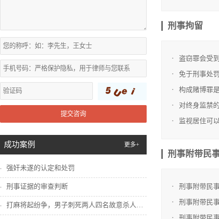
刑事拘留
盗窃罪会受
免于刑事处
构成赌博罪
对终身监禁
提交咨询
监视居住可
成功案例
更多+
刑事附带民
强奸未遂的认定和处罚
刑事证据的审查判断
刑事附带民
刑事附带民
打麻将起纷争，男子刺死两人四名故意杀人犯...
刑事附带民