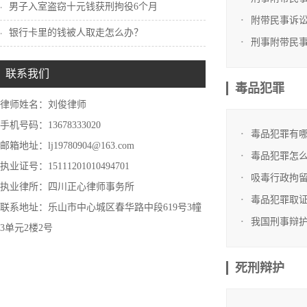
男子入室盗窃十元钱获刑拘役6个月
附带民事诉
银行卡里的钱被人取走怎么办？
刑事附带民
联系我们
毒品犯罪
律师姓名：刘俊律师
手机号码：13678333020
毒品犯罪有
邮箱地址：lj19780904@163.com
毒品犯罪怎
执业证号：15111201010494701
吸毒行政拘
执业律所：四川正心律师事务所
毒品犯罪取
联系地址：乐山市中心城区春华路中段619号3幢
我国刑事辩
3单元2楼2号
死刑辩护