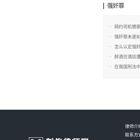
强奸罪
网约司机猥
强奸罪未遂
怎么认定强
醉酒住酒店
在我国刑法
律师介
联系方式：