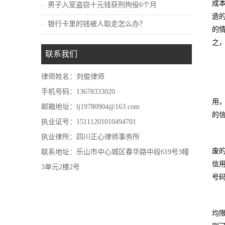
成
男子入室盗窃十元钱获刑拘役6个月
造
银行卡里的钱被人取走怎么办？
的
之
联系我们
律师姓名：刘俊律师
手机号码：13678333020
用
邮箱地址：lj19780904@163.com
的
执业证号：15111201010494701
执业律所：四川正心律师事务所
废
联系地址：乐山市中心城区春华路中段619号3幢
信
3单元2楼2号
号
均