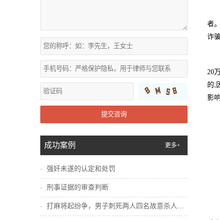
者
诈
2
的
影响
提交咨询
成功案例
更多+
强奸未遂的认定和处罚
刑事证据的审查判断
打麻将起纷争，男子刺死两人四名故意杀人犯...