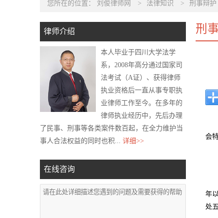
您所在的位置：
刘俊律师网
>
法律知识
>
刑事辩护
刑
律师介绍
本人毕业于四川大学法学
系，2008年高分通过国家司
法考试（A证）、获得律师
执业资格后一直从事专职执
业律师工作至今。在多年的
律师执业经历中，先后办理
了民事、刑事等各类案件数百起，在全力维护当
会
事人合法权益的同时也积...
详细>>
在线咨询
年
处