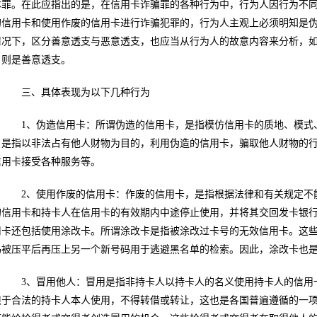
本罪。在此应指出的是，在信用卡诈骗罪的各种行为中，行为人因行为不
的信用卡和使用作废的信用卡进行诈骗犯罪的，行为人主观上必须明知是
情况下，区分善意透支与恶意透支，也应当从行为人的故意内容来分析，
，则是善意透支。
三、具体表现为以下几种行为
1、伪造信用卡：所谓伪造的信用卡，是指模仿信用卡的质地、模式、
，是指以非法占有他人财物为目的，利用伪造的信用卡，骗取他人财物的
信用卡接受各种服务等。
2、使用作废的信用卡：作废的信用卡，是指根据法律和有关规定不能
的信用卡和持卡人在信用卡的有效期内中途停止使用，并将其交回发卡银
用卡还包括使用涂改卡。所谓涂改卡是指被涂改过卡号的无效信用卡。这
码被压平后再压上另一个新号码用于逃避黑名单的检索。因此，涂改卡也
3、冒用他人：冒用是指非持卡人以持卡人的名义使用持卡人的信用卡
限于合法的持卡人本人使用，不得转借或转让，这也是各国普遍遵循的一