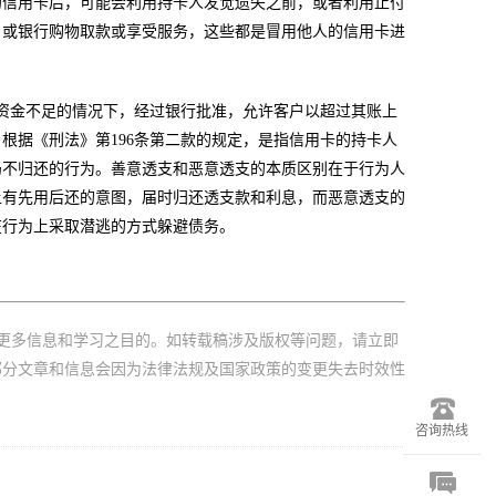
的信用卡后，可能会利用持卡人发觉遗失之前，或者利用止付
户或银行购物取款或享受服务，这些都是冒用他人的信用卡进
金不足的情况下，经过银行批准，允许客户以超过其账上
根据《刑法》第196条第二款的规定，是指信用卡的持卡人
仍不归还的行为。善意透支和恶意透支的本质区别在于行为人
上有先用后还的意图，届时归还透支款和利息，而恶意透支的
在行为上采取潜逃的方式躲避债务。
更多信息和学习之目的。如转载稿涉及版权等问题，请立即
部分文章和信息会因为法律法规及国家政策的变更失去时效性
咨询热线