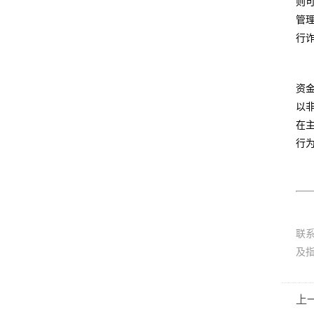
则
管
行
资
以
在
行
联
及
上