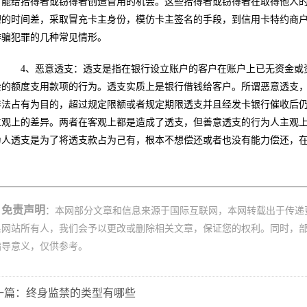
可能给拾得者或窃得者创造冒用的机会。这些拾得者或窃得者在取得他人
理的时间差，采取冒充卡主身份，模仿卡主签名的手段，到信用卡特约商
诈骗犯罪的几种常见情形。
4、恶意透支：透支是指在银行设立账户的客户在账户上已无资金或资
金的额度支用款项的行为。透支实质上是银行借钱给客户。所谓恶意透支，
非法占有为目的，超过规定限额或者规定期限透支并且经发卡银行催收后
主观上的差异。两者在客观上都是造成了透支，但善意透支的行为人主观
为人透支是为了将透支款占为己有，根本不想偿还或者也没有能力偿还，
免责声明
：本网部分文章和信息来源于国际互联网，本网转载出于传递
系网站所有人，我们会予以更改或删除相关文章，保证您的权利。同时，
指导意义，仅供参考。
一篇：终身监禁的类型有哪些