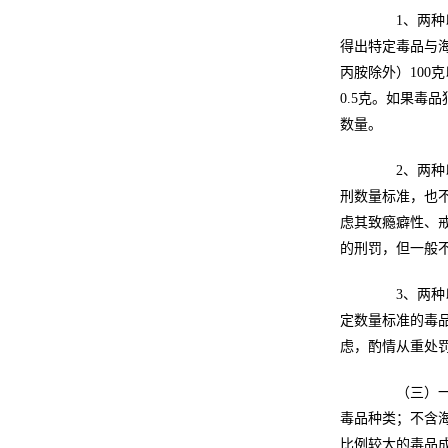
1、两种以
得出特定毒品与
丙胺除外）100
0.5克。如果毒
数量。
2、两种以
刑数量标准，也
虑其致瘾癖性、
的刑罚，但一般
3、两种以
定数量标准的毒
虑，酌情从重处
（三）一种
毒品种类；不含
比例较大的毒品