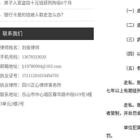
男子入室盗窃十元钱获刑拘役6个月
（一）走私
银行卡里的钱被人取走怎么办？
（二）走私
联系我们
（三）武装
律师姓名：刘俊律师
（四）以暴
手机号码：13678333020
邮箱地址：lj19780904@163.com
（五）参与
执业证号：15111201010494701
走私、贩卖
执业律所：四川正心律师事务所
七年以上有期徒
联系地址：乐山市中心城区春华路中段619号3幢
3单元2楼2号
走私、贩卖
者管制，并处罚
单位犯第二
罚。