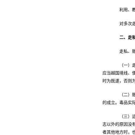
利用、教唆
对多次走私
二、走
走私、贩卖
（一）走私
应当越国境线、
时为既遂，否则
（二）贩卖
的成立。毒品实
（三）运输
志以外的原因没
者其他地方时，