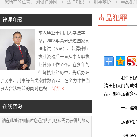
您所在的位置：
刘俊律师网
>
法律知识
>
刑事辩护
>
毒品犯
毒品犯罪
律师介绍
本人毕业于四川大学法学
系，2008年高分通过国家司
法考试（A证）、获得律师
执业资格后一直从事专职执
业律师工作至今。在多年的
律师执业经历中，先后办理
我们知道毒
了民事、刑事等各类案件数百起，在全力维护当
清王朝大门的载
事人合法权益的同时也积...
详细>>
品，那么运输多
在线咨询
一、运
运输鸦片一
《刑法》第