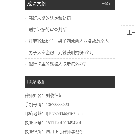
成功案例
更多+
强奸未遂的认定和处罚
刑事证据的审查判断
上
打麻将起纷争，男子刺死两人四名故意杀人犯...
男子入室盗窃十元钱获刑拘役6个月
银行卡里的钱被人取走怎么办？
联系我们
律师姓名：刘俊律师
手机号码：13678333020
邮箱地址：lj19780904@163.com
执业证号：15111201010494701
执业律所：四川正心律师事务所