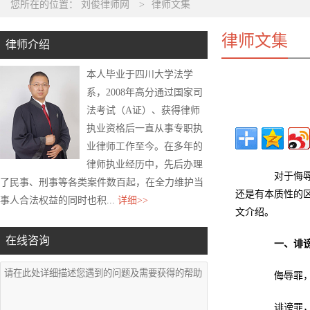
您所在的位置：
刘俊律师网
>
律师文集
律师文集
律师介绍
本人毕业于四川大学法学
系，2008年高分通过国家司
法考试（A证）、获得律师
执业资格后一直从事专职执
业律师工作至今。在多年的
律师执业经历中，先后办理
对于侮辱罪
了民事、刑事等各类案件数百起，在全力维护当
还是有本质性的
事人合法权益的同时也积...
详细>>
文介绍。
在线咨询
一、诽
侮辱罪，是
诽谤罪，是