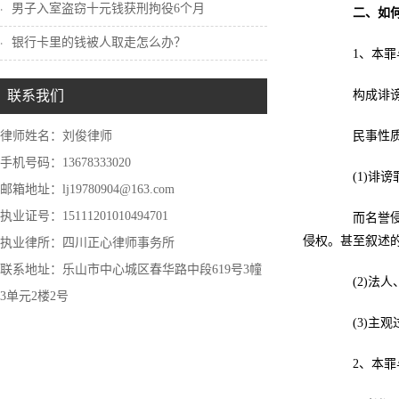
男子入室盗窃十元钱获刑拘役6个月
二、如
银行卡里的钱被人取走怎么办？
1、本罪与
联系我们
构成诽谤罪
律师姓名：刘俊律师
民事性质的
手机号码：13678333020
(1)诽谤
邮箱地址：lj19780904@163.com
执业证号：15111201010494701
而名誉侵权
侵权。甚至叙述
执业律所：四川正心律师事务所
联系地址：乐山市中心城区春华路中段619号3幢
(2)法人
3单元2楼2号
(3)主观
2、本罪与