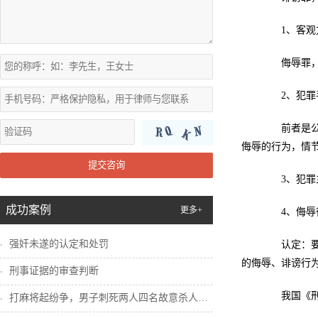
1、客观
侮辱罪，使
2、犯罪
前者是公然
侮辱的行为，情
提交咨询
3、犯罪主
成功案例
更多+
4、侮辱往
强奸未遂的认定和处罚
认定：要划
的侮辱、诽谤行
刑事证据的审查判断
我国《刑法
打麻将起纷争，男子刺死两人四名故意杀人犯...