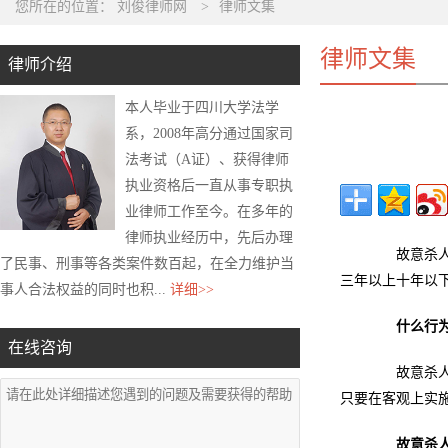
您所在的位置：
刘俊律师网
>
律师文集
律师文集
律师介绍
本人毕业于四川大学法学
系，2008年高分通过国家司
法考试（A证）、获得律师
执业资格后一直从事专职执
业律师工作至今。在多年的
律师执业经历中，先后办理
故意杀人罪
了民事、刑事等各类案件数百起，在全力维护当
三年以上十年以
事人合法权益的同时也积...
详细>>
什么行
在线咨询
故意杀人罪
只要在客观上实
故意杀