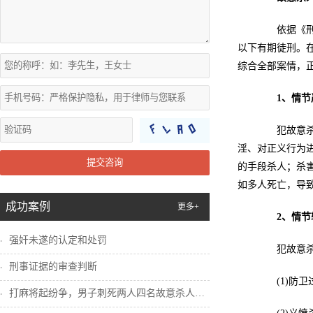
依据《刑法
以下有期徒刑。
综合全部案情，
1、情
犯故意杀人
淫、对正义行为
提交咨询
的手段杀人；杀
如多人死亡，导
成功案例
更多+
2、情
强奸未遂的认定和处罚
犯故意杀人
刑事证据的审查判断
(1)防卫
打麻将起纷争，男子刺死两人四名故意杀人犯...