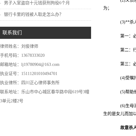
(2)义愤
男子入室盗窃十元钱获刑拘役6个月
为；
银行卡里的钱被人取走怎么办？
(3)**
联系我们
第一：必须
律师姓名：刘俊律师
第二：行为
手机号码：13678333020
第三：必须
邮箱地址：lj19780904@163.com
执业证号：15111201010494701
(4)受嘱
执业律所：四川正心律师事务所
联系地址：乐山市中心城区春华路中段619号3幢
(5)帮助
3单元2楼2号
(6)生母
生的是女儿而加
故意杀