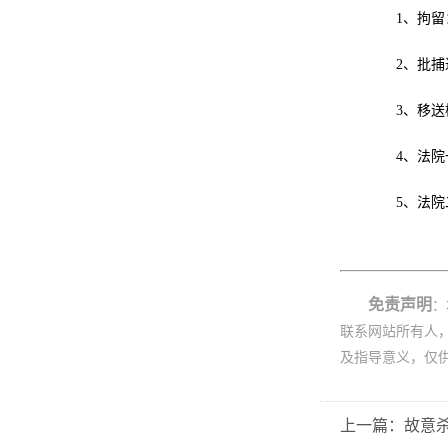
1、拘留：
2、批捕进
3、移送检察
4、法院一审
5、法院二审
免责声明
：
联系网站所有人
及指导意义，仅
上一篇：故意