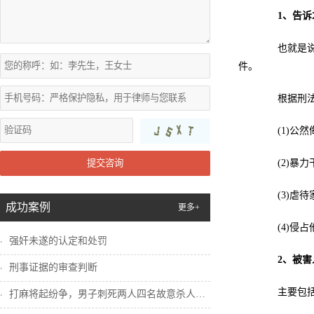
1、告
也就是说，
件。
根据刑法规
(1)公然
提交咨询
(2)暴力
(3)虐待
成功案例
更多+
(4)侵占
强奸未遂的认定和处罚
2、被
刑事证据的审查判断
主要包括
打麻将起纷争，男子刺死两人四名故意杀人犯...