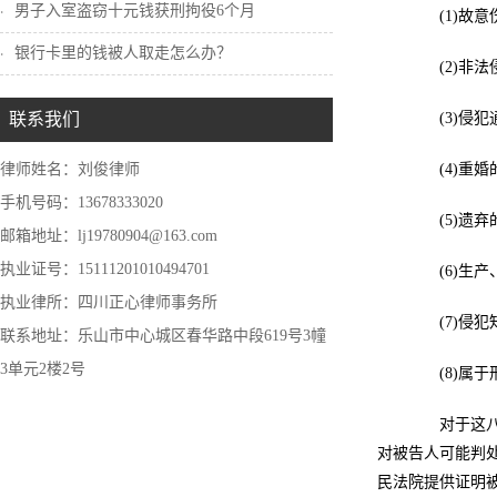
男子入室盗窃十元钱获刑拘役6个月
(1)故意
银行卡里的钱被人取走怎么办？
(2)非法
联系我们
(3)侵犯
律师姓名：刘俊律师
(4)重婚
手机号码：13678333020
(5)遗弃
邮箱地址：lj19780904@163.com
执业证号：15111201010494701
(6)生产
执业律所：四川正心律师事务所
(7)侵犯
联系地址：乐山市中心城区春华路中段619号3幢
3单元2楼2号
(8)属于
对于这八类
对被告人可能判
民法院提供证明